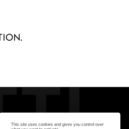
ION.
P
THE GALLERY
Facebook
Instagram
Vimeo
This site uses cookies and gives you control over