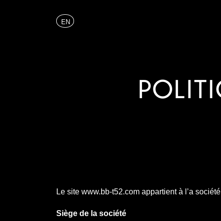
Skip
Cookies management panel
to
EN
FR
content
POLITI
Le site www.bb-t52.com appartient à l’a sociét
Siège de la société