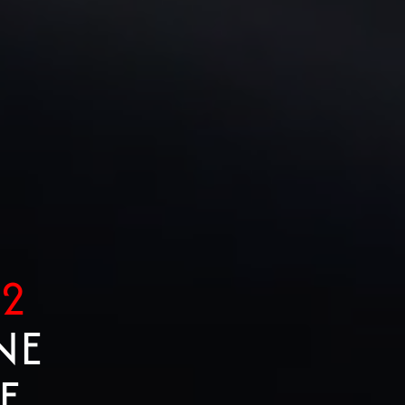
52
NE
E